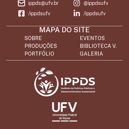
ippds@ufv.br
@ippdsufv
/ippdsufv
/ippdsufv
MAPA DO SITE
SOBRE
EVENTOS
PRODUÇÕES
BIBLIOTECA V.
PORTFÓLIO
GALERIA