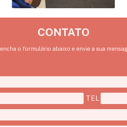
CONTATO
encha o formulário abaixo e envie a sua mens
TEL