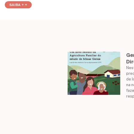
SAIBA + +
Ge
Dir
Nes
prec
de I
na 
faze
res