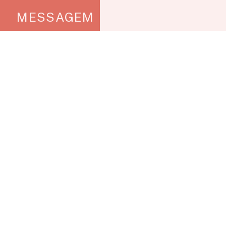
MESSAGEM
CONTATO
(31) 3612 - 2332 | (31) 3612 - 2331
ippds@ufv.br
@ippdsufv
/ippdsufv
/ippdsufv