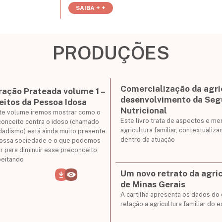
SAIBA + +
PRODUÇÕES
Comercialização da agric
ração Prateada volume 1 –
desenvolvimento da Seg
eitos da Pessoa Idosa
Nutricional
te volume iremos mostrar como o
Este livro trata de aspectos e 
onceito contra o idoso (chamado
agricultura familiar, contextualiz
dadismo) está ainda muito presente
dentro da atuação
nossa sociedade e o que podemos
r para diminuir esse preconceito,
peitando
Um novo retrato da agric
de Minas Gerais
A cartilha apresenta os dados d
relação a agricultura familiar do