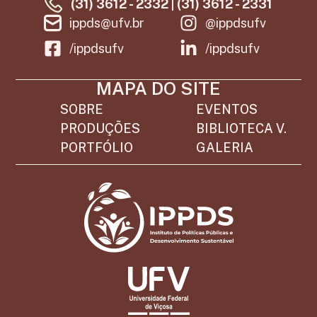
(31) 3612 - 2332 | (31) 3612 - 2331
ippds@ufv.br
@ippdsufv
/ippdsufv
/ippdsufv
MAPA DO SITE
SOBRE
EVENTOS
PRODUÇÕES
BIBLIOTECA V.
PORTFÓLIO
GALERIA