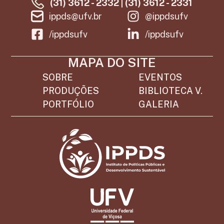
(31) 3612 - 2332 | (31) 3612 - 2331
ippds@ufv.br
@ippdsufv
/ippdsufv
/ippdsufv
MAPA DO SITE
SOBRE
EVENTOS
PRODUÇÕES
BIBLIOTECA V.
PORTFÓLIO
GALERIA