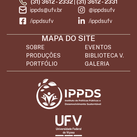
(31) 3612 - 2332 | (31) 3612 - 2331
ippds@ufv.br
@ippdsufv
/ippdsufv
/ippdsufv
MAPA DO SITE
SOBRE
EVENTOS
PRODUÇÕES
BIBLIOTECA V.
PORTFÓLIO
GALERIA