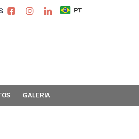
S
PT
TOS
GALERIA