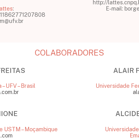
http://lattes.cn
attes
:
E-mail: bor
/5311862771207808
.m@ufv.br
COLABORADORES
FREITAS
ALAIR 
– UFV – Brasil
Universidade Fed
.com.br
al
MIONE
ALCID
ue USTM – Moçambique
Universidade 
l.com
Ema