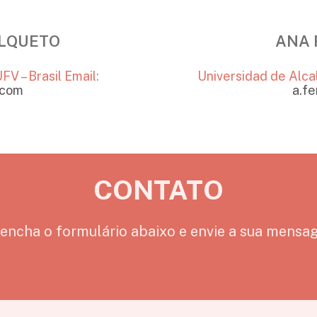
ALQUETO
ANA 
FV – Brasil
Email:
Universidad de Alc
.com
a.f
CONTATO
encha o formulário abaixo e envie a sua mens