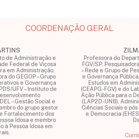
COORDENAÇÃO GERAL
ARTINS
ZILM
o de Administração e
Professora do Depar
ade Federal de Viçosa
FGV/SP. Pesquisador
ora em Administração.
– Rede e Grupo de Pes
ora do GEGOP – Grupo
e Governança Pública
erativos e Governança
Estudos em Adminis
PDS/UFV – Instituto de
(CEAPG-FGV) e do Lab
 Desenvolvimento
Ação Pública para o 
EL – Gestão Social e
(LAP2D-UNB). Admini
embro do grupo gestor
Ciências Sociais e pó
de Fortalecimento dos
e Democracia (EHESS
Pessoa Idosa e membro
Da
io à Pessoa Idosa em
ais.
Currí