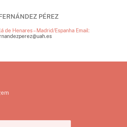
FERNÁNDEZ PÉREZ
alá de Henares – Madrid/Espanha
Email:
ernandezperez@uah.es
agem