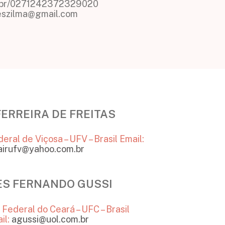
pq.br/0271242372329020
geszilma@gmail.com
FERREIRA DE FREITAS
eral de Viçosa – UFV – Brasil
Email:
airufv@yahoo.com.br
ES FERNANDO GUSSI
Federal do Ceará – UFC – Brasil
il:
agussi@uol.com.br